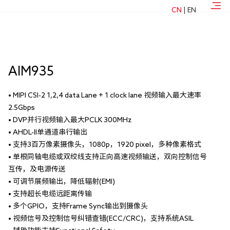
北京
CN
|
EN
深圳
联系我们
AIM935
• MIPI CSI-2 1,2,4 data Lane + 1 clock lane 视频输入最大速率
2.5Gbps
• DVP并行视频输入最大PCLK 300MHz
• AHDL-II单通道串行输出
• 支持3百万像素摄像头，1080p，1920 pixel，多种像素格式
• 单根同轴电缆或双绞线支持正向高速视频输送，双向控制信号
互传，及电源传送
• 可调节展频输出，降低辐射(EMI)
• 支持超长电缆远距离传输
• 多个GPIO，支持Frame Sync输出到摄像头
• 视频信号及控制信号纠错查错(ECC/CRC)，支持系统ASIL